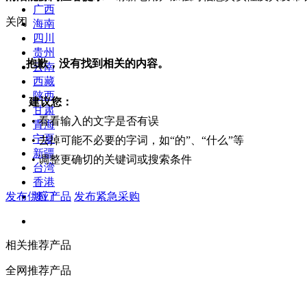
广西
关闭
海南
四川
贵州
抱歉，没有找到相关的内容。
云南
西藏
陕西
建议您：
甘肃
• 看看输入的文字是否有误
青海
宁夏
• 去掉可能不必要的字词，如“的”、“什么”等
新疆
• 调整更确切的关键词或搜索条件
台湾
香港
发布供应产品
发布紧急采购
澳门
相关推荐产品
全网推荐产品