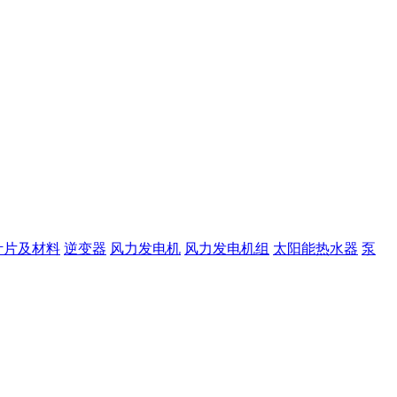
叶片及材料
逆变器
风力发电机
风力发电机组
太阳能热水器
泵