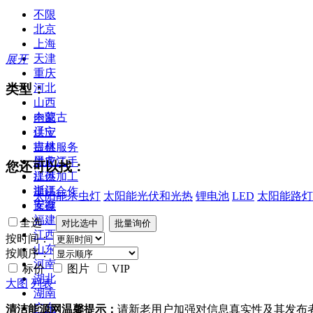
不限
北京
上海
天津
展开
重庆
类型：
河北
山西
内蒙古
全部
辽宁
供应
吉林
提供服务
黑龙江
供应二手
您还可以找：
江苏
提供加工
浙江
提供合作
太阳能杀虫灯
太阳能光伏和光热
锂电池
LED
太阳能路灯
安徽
库存
福建
全选
江西
按时间：
山东
按顺序：
河南
标价
图片
VIP
湖北
大图
列表
湖南
广东
清洁能源网温馨提示：
请新老用户加强对信息真实性及其发布