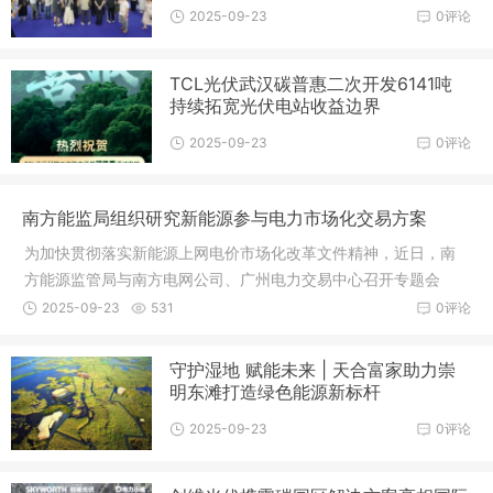
2025-09-23
0评论
TCL光伏武汉碳普惠二次开发6141吨
持续拓宽光伏电站收益边界
2025-09-23
0评论
南方能监局组织研究新能源参与电力市场化交易方案
为加快贯彻落实新能源上网电价市场化改革文件精神，近日，南
方能源监管局与南方电网公司、广州电力交易中心召开专题会
议，研究进一步完善新能源参与南方区域电力市场化交易配套方
2025-09-23
531
0评论
案。会上，围绕新能源全面入市后涉及
守护湿地 赋能未来 | 天合富家助力崇
明东滩打造绿色能源新标杆
2025-09-23
0评论