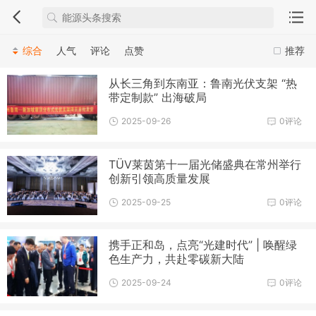
综合
人气
评论
点赞
推荐
从长三角到东南亚：鲁南光伏支架 “热
带定制款” 出海破局
2025-09-26
0评论
TÜV莱茵第十一届光储盛典在常州举行
创新引领高质量发展
2025-09-25
0评论
携手正和岛，点亮“光建时代” | 唤醒绿
色生产力，共赴零碳新大陆
2025-09-24
0评论