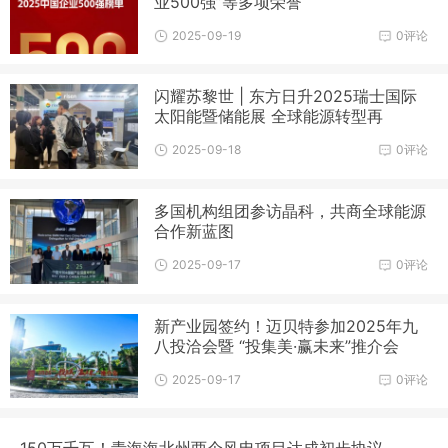
业500强”等多项荣誉
2025-09-19
0评论
闪耀苏黎世 | 东方日升2025瑞士国际
太阳能暨储能展 全球能源转型再
添“昇”动力！
2025-09-18
0评论
多国机构组团参访晶科，共商全球能源
合作新蓝图
2025-09-17
0评论
新产业园签约！迈贝特参加2025年九
八投洽会暨 “投集美·赢未来”推介会
2025-09-17
0评论