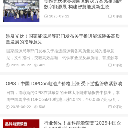
创维光伏携零碳园区解决方案亮相国际
数字能源展 构建智慧能源新生态
2025-09-22
0评论
涉及光伏！国家能源局等部门发布关于推进能源装备高质
量发展的指导意见
国家能源局等部门发布关于推进能源装备高质量发展的指导意
见，文件指出，突破高效晶硅—钙钛矿叠层及异质结、背接触等
光伏组件技术，研制高效光伏系统、高压组串式逆变器等关键装
2025-09-22
482
0评论
备，满足新型电力系统下光伏系统安全
OPIS：中国TOPCon电池片价格上涨 受下游监管收紧影响
日前，道琼斯的OPIS在其最新的全球太阳能市场报告中指出，本
周中国离岸价TOPConM10电池上涨1.04%，至0.0387美元/瓦，
报价范围为0.0362至0.0401美元/瓦。自7月初的低点以来，TOP
2025-09-22
508
0评论
Con电池的价格上涨了24.4%。业内消息人
行业领先！晶科能源荣登“2025中国企