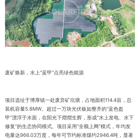
废矿焕新，水上“蓝甲”点亮绿色能源
项目选址于博厚镇一处废弃矿坑塘，占地面积114.4亩，总
装机容量5.8MW。超过一万块光伏板如整齐的“蓝色盔
甲”漂浮于水面，在阳光下熠熠生辉，形成“水上发电、水下
修复”的生态协同模式。项目采用“全额上网”模式，年均发
电量达966.03万度，每年可节约标准煤约2946.4吨，显著