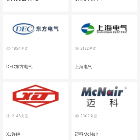
1954浏览
2182浏览
DEC东方电气
上海电气
2146浏览
2302浏览
XJ许继
迈科McNair