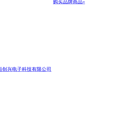
购买品牌商品»
age=深圳市恒创兴电子科技有限公司