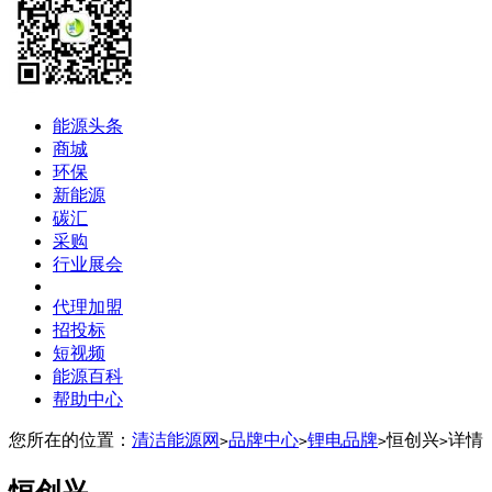
能源头条
商城
环保
新能源
碳汇
采购
行业展会
代理加盟
招投标
短视频
能源百科
帮助中心
您所在的位置：
清洁能源网
品牌中心
锂电品牌
恒创兴
详情
>
>
>
>
恒创兴