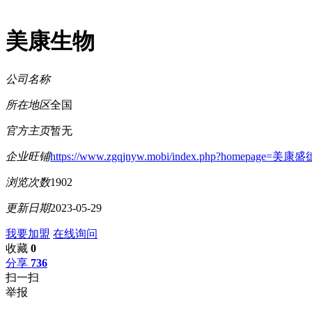
美康生物
公司名称
所在地区
全国
官方主页
暂无
企业旺铺
https://www.zgqjnyw.mobi/index.php?homepage=
浏览次数
1902
更新日期
2023-05-29
我要加盟
在线询问
收藏
0
分享
736
扫一扫
举报