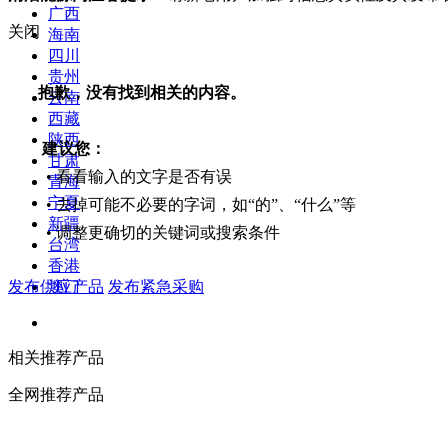
广西
关闭
海南
四川
贵州
抱歉，没有找到相关的内容。
云南
西藏
陕西
建议您：
甘肃
• 看看输入的文字是否有误
青海
宁夏
• 去掉可能不必要的字词，如“的”、“什么”等
新疆
• 调整更确切的关键词或搜索条件
台湾
香港
发布供应产品
发布紧急采购
澳门
相关推荐产品
全网推荐产品