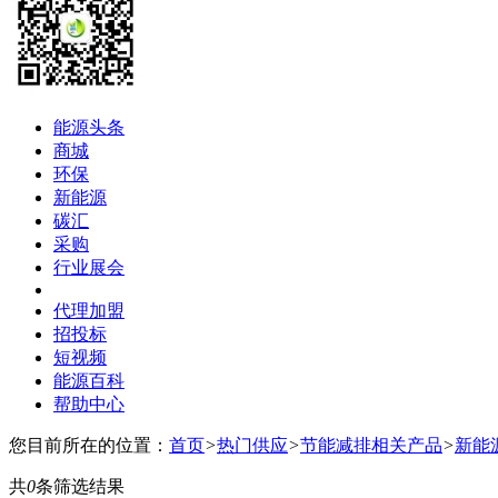
能源头条
商城
环保
新能源
碳汇
采购
行业展会
代理加盟
招投标
短视频
能源百科
帮助中心
您目前所在的位置：
首页
>
热门供应
>
节能减排相关产品
>
新能
共
0
条筛选结果