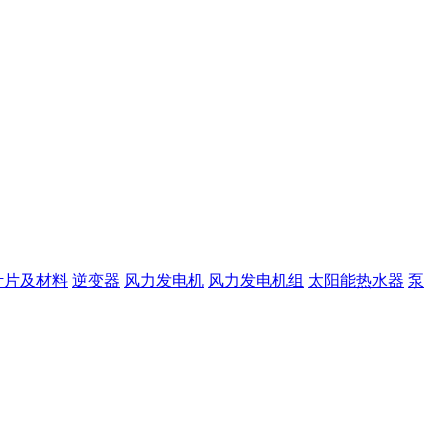
叶片及材料
逆变器
风力发电机
风力发电机组
太阳能热水器
泵