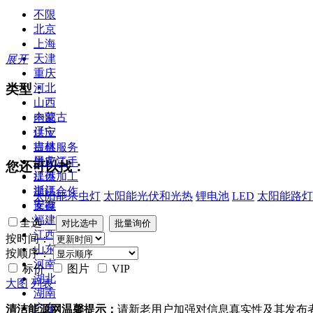
不限
北京
上海
天津
展开
重庆
类型：
河北
山西
内蒙古
全部
辽宁
供应
吉林
提供服务
黑龙江
供应二手
您还可以找：
江苏
提供加工
浙江
提供合作
太阳能杀虫灯
太阳能光伏和光热
锂电池
LED
太阳能路灯
安徽
库存
福建
全选
江西
按时间：
山东
按顺序：
河南
标价
图片
VIP
湖北
大图
列表
湖南
广东
清洁能源网温馨提示：
请新老用户加强对信息真实性及其发布