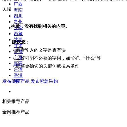
广西
关闭
海南
四川
贵州
抱歉，没有找到相关的内容。
云南
西藏
陕西
建议您：
甘肃
• 看看输入的文字是否有误
青海
宁夏
• 去掉可能不必要的字词，如“的”、“什么”等
新疆
• 调整更确切的关键词或搜索条件
台湾
香港
发布供应产品
发布紧急采购
澳门
相关推荐产品
全网推荐产品