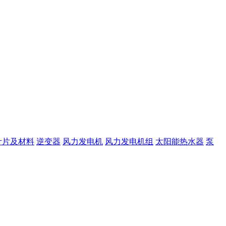
叶片及材料
逆变器
风力发电机
风力发电机组
太阳能热水器
泵