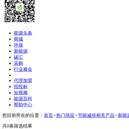
能源头条
商城
环保
新能源
碳汇
采购
行业展会
代理加盟
招投标
短视频
能源百科
帮助中心
您目前所在的位置：
首页
>
热门供应
>
节能减排相关产品
>
新能
共
0
条筛选结果