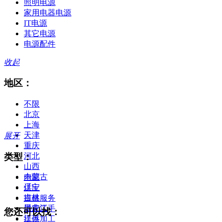
照明电源
家用电器电源
IT电源
其它电源
电源配件
收起
地区：
不限
北京
上海
天津
展开
重庆
类型：
河北
山西
内蒙古
全部
辽宁
供应
吉林
提供服务
黑龙江
供应二手
您还可以找：
江苏
提供加工