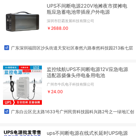
UPS不间断电源220V地摊夜市摆摊电
瓶应急蓄电池带插座户外电源
深圳市巨霸发展科技有限公司
￥2688.00
广东深圳福田区沙头街道天安社区泰然六路泰然科技园213栋七层
7C04K
监控续航UPS不间断电源12V应急电源
适配器摄像头停电备用电池
广州市牛氏电子科技有限公司
￥24.00
广东白云区北太路1633号广州民营科技园科兴路2号之一绿地汇创
广场自编3栋9层902号
ups不间断电源在线式长延时UPS电源