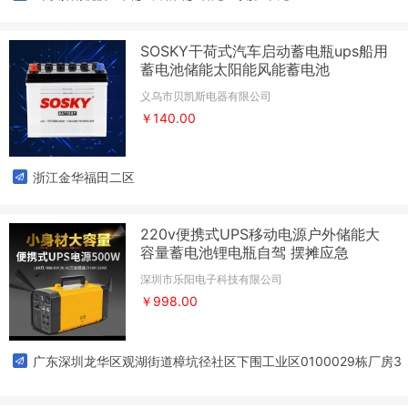
SOSKY干荷式汽车启动蓄电瓶ups船用
蓄电池储能太阳能风能蓄电池
义乌市贝凯斯电器有限公司
￥140.00
浙江金华福田二区
220v便携式UPS移动电源户外储能大
容量蓄电池锂电瓶自驾 摆摊应急
深圳市乐阳电子科技有限公司
￥998.00
广东深圳龙华区观湖街道樟坑径社区下围工业区0100029栋厂房3
01-2