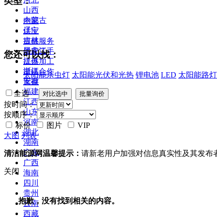
类型：
山西
内蒙古
全部
辽宁
供应
吉林
提供服务
黑龙江
供应二手
您还可以找：
江苏
提供加工
浙江
提供合作
太阳能杀虫灯
太阳能光伏和光热
锂电池
LED
太阳能路灯
安徽
库存
福建
全选
江西
按时间：
山东
按顺序：
河南
标价
图片
VIP
湖北
大图
列表
湖南
广东
清洁能源网温馨提示：
请新老用户加强对信息真实性及其发布
广西
关闭
海南
四川
贵州
抱歉，没有找到相关的内容。
云南
西藏