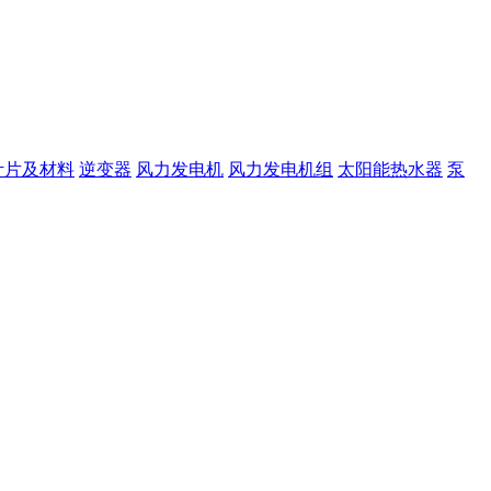
叶片及材料
逆变器
风力发电机
风力发电机组
太阳能热水器
泵