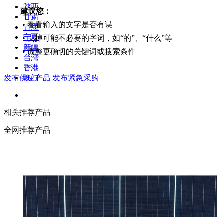
陕西
建议您：
甘肃
• 看看输入的文字是否有误
青海
宁夏
• 去掉可能不必要的字词，如“的”、“什么”等
新疆
• 调整更确切的关键词或搜索条件
台湾
香港
发布供应产品
发布紧急采购
澳门
相关推荐产品
全网推荐产品