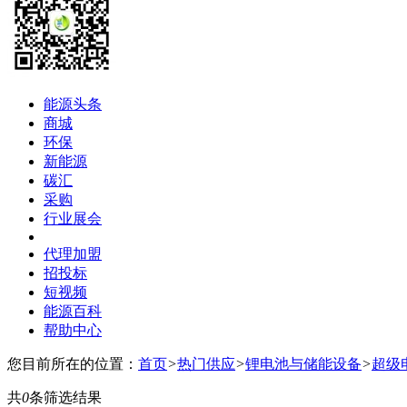
能源头条
商城
环保
新能源
碳汇
采购
行业展会
代理加盟
招投标
短视频
能源百科
帮助中心
您目前所在的位置：
首页
>
热门供应
>
锂电池与储能设备
>
超级
共
0
条筛选结果