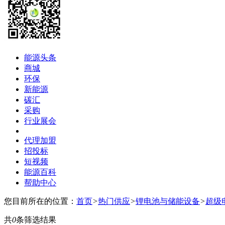
能源头条
商城
环保
新能源
碳汇
采购
行业展会
代理加盟
招投标
短视频
能源百科
帮助中心
您目前所在的位置：
首页
>
热门供应
>
锂电池与储能设备
>
超级
共
0
条筛选结果