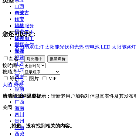
类型：
山西
内蒙古
全部
辽宁
供应
吉林
提供服务
黑龙江
供应二手
您还可以找：
江苏
提供加工
浙江
提供合作
太阳能杀虫灯
太阳能光伏和光热
锂电池
LED
太阳能路灯
安徽
库存
福建
全选
江西
按时间：
山东
按顺序：
河南
标价
图片
VIP
湖北
大图
列表
湖南
广东
清洁能源网温馨提示：
请新老用户加强对信息真实性及其发布
广西
关闭
海南
四川
贵州
抱歉，没有找到相关的内容。
云南
西藏