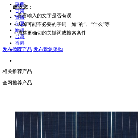
陕西
建议您：
甘肃
• 看看输入的文字是否有误
青海
宁夏
• 去掉可能不必要的字词，如“的”、“什么”等
新疆
• 调整更确切的关键词或搜索条件
台湾
香港
发布供应产品
发布紧急采购
澳门
相关推荐产品
全网推荐产品