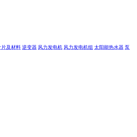
叶片及材料
逆变器
风力发电机
风力发电机组
太阳能热水器
泵