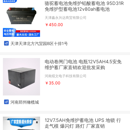
骆驼蓄电池免维护铅酸蓄电池 95D31R
免维护型蓄电池12v80ah蓄电池
天津鑫永兴达商贸有限公司
￥450.00
天津天津北方汽贸园B区十排1号
电动卷闸门电池 电瓶12V5AH4.5安免
维护蓄厂家直销欢迎批发采购
河南焜文电子科技有限公司
￥35.00
河南郑州橄榄城
12V7.5AH免维护蓄电池 UPS 地锁 行
走气模 爆闪灯 路灯 厂家直销