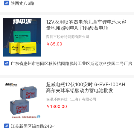
陕西丈八6路
12V农用喷雾器电池儿童车锂电池大容
量地摊照明电动门铅酸蓄电瓶
深圳市锐奇特能源有限公司
￥85.00
广东省惠州市惠阳区秋长桔园路鹏岭工业区斯迈欧科技园二号厂房
6楼
超威电瓶12伏100安时 6-EVF-100AH
高尔夫球车铅酸动力蓄电池批发
保漫环保科技（上海）有限公司
￥1300.00
江苏新吴区锡泰路243-1