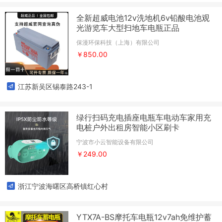
全新超威电池12v洗地机6v铅酸电池观
光游览车大型扫地车电瓶正品
保漫环保科技（上海）有限公司
￥850.00
江苏新吴区锡泰路243-1
绿行扫码充电插座电瓶车电动车家用充
电桩户外出租房智能小区刷卡
宁波市小云智能设备有限公司
￥249.00
浙江宁波海曙区高桥镇红心村
YTX7A-BS摩托车电瓶12v7ah免维护蓄