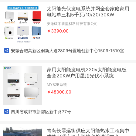
太阳能光伏发电系统并网全套家庭家用
电站单三相5千瓦/10/20/30KW
安徽碳零新型材料科技有限公司
￥3390.00
安徽合肥高新区创新大道2809号置地创新中心1509-1510室
家用太阳能发电机220v太阳能发电板
全套20KW户用屋顶光伏小系统
MYB2B系统
￥48000.00
四川省成都市新都区新中路77号
青岛长霏远衡供应太阳能热水工程集中