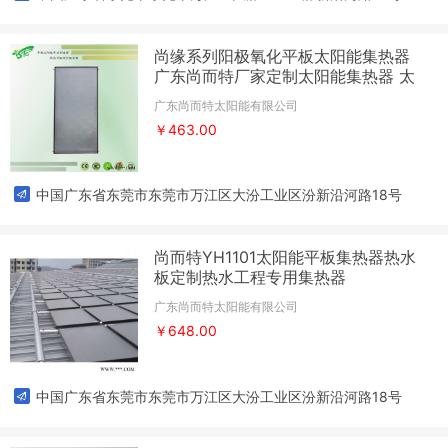
尚缘系列阳极氧化平板太阳能集热器
广东尚而特厂家定制太阳能集热器 太
阳能热水工程用平板集热器 型号：Y-A
广东尚而特太阳能有限公司
-1
￥463.00
中国广东省东莞市东莞市万江区大汾工业区汾新沿河路18号
尚而特YH1101太阳能平板集热器热水
板定制热水工程专用集热器
广东尚而特太阳能有限公司
￥648.00
中国广东省东莞市东莞市万江区大汾工业区汾新沿河路18号