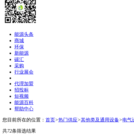
能源头条
商城
环保
新能源
碳汇
采购
行业展会
代理加盟
招投标
短视频
能源百科
帮助中心
您目前所在的位置：
首页
>
热门供应
>
其他类及通用设备
>
电气
共
72
条筛选结果