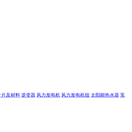
叶片及材料
逆变器
风力发电机
风力发电机组
太阳能热水器
泵