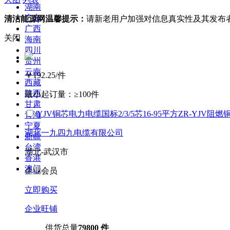
湖南
广东
清洁能源网温馨提示：
请新老用户加强对信息真实性及其发布
广西
关闭
海南
四川
贵州
云南
￥192.25
/件
西藏
陕西
最小起订量：
≥100件
甘肃
YJV铜芯电力电缆国标2/3/5芯16-95平方ZR-YJV阻
青海
宁夏
湖北一九四九电缆有限公司
新疆
台湾
湖北-武汉市
香港
澳门
企业会员
立即购买
企业旺铺
供货总量
79800 件