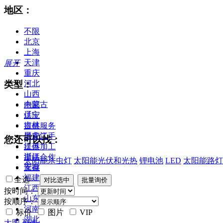
地区：
不限
北京
上海
天津
展开
重庆
类型：
河北
山西
内蒙古
全部
辽宁
供应
吉林
提供服务
黑龙江
供应二手
您还可以找：
江苏
提供加工
浙江
提供合作
太阳能杀虫灯
太阳能光伏和光热
锂电池
LED
太阳能路灯
安徽
库存
福建
全选
江西
按时间：
山东
按顺序：
河南
标价
图片
VIP
湖北
大图
列表