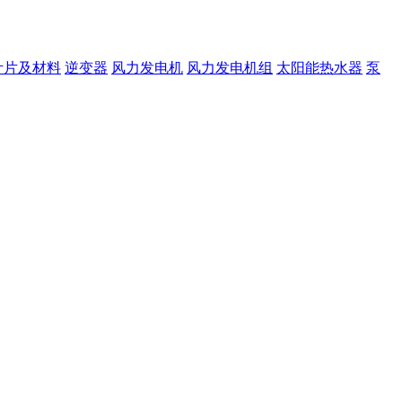
叶片及材料
逆变器
风力发电机
风力发电机组
太阳能热水器
泵