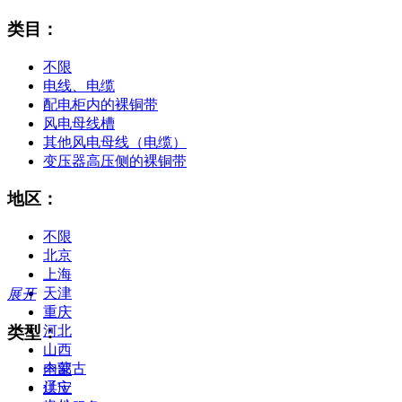
类目：
不限
电线、电缆
配电柜内的裸铜带
风电母线槽
其他风电母线（电缆）
变压器高压侧的裸铜带
地区：
不限
北京
上海
天津
展开
重庆
类型：
河北
山西
内蒙古
全部
辽宁
供应