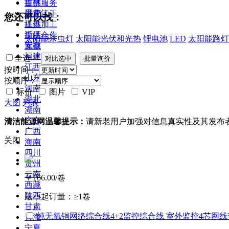
吉林
提供服务
黑龙江
供应二手
您还可以找：
江苏
提供加工
浙江
提供合作
太阳能杀虫灯
太阳能光伏和光热
锂电池
LED
太阳能路灯
安徽
库存
福建
全选
江西
按时间：
山东
按顺序：
河南
标价
图片
VIP
湖北
大图
列表
湖南
广东
清洁能源网温馨提示：
请新老用户加强对信息真实性及其发布
广西
关闭
海南
四川
贵州
云南
￥166.00
/卷
西藏
陕西
最小起订量：
≥1卷
甘肃
纯无氧铜网络综合线4+2监控综合线 室外监控4芯网
青海
宁夏