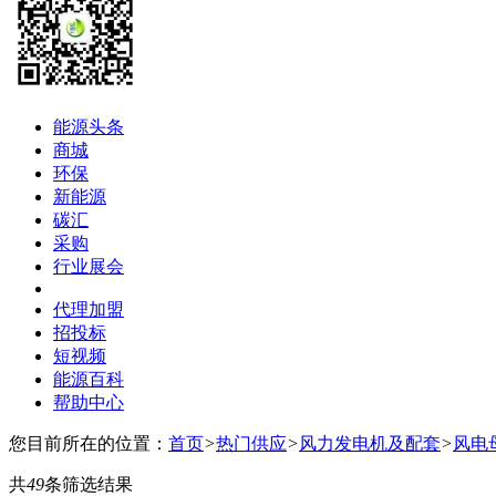
能源头条
商城
环保
新能源
碳汇
采购
行业展会
代理加盟
招投标
短视频
能源百科
帮助中心
您目前所在的位置：
首页
>
热门供应
>
风力发电机及配套
>
风电
共
49
条筛选结果