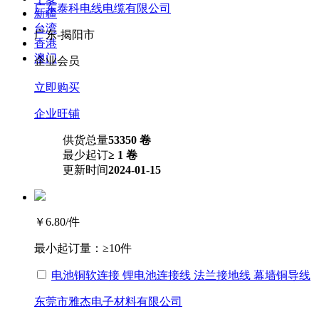
广东泰科电线电缆有限公司
新疆
台湾
广东-揭阳市
香港
澳门
企业会员
立即购买
企业旺铺
供货总量
53350 卷
最少起订
≥ 1 卷
更新时间
2024-01-15
￥6.80
/件
最小起订量：
≥10件
电池铜软连接 锂电池连接线 法兰接地线 幕墙铜导线
东莞市雅杰电子材料有限公司