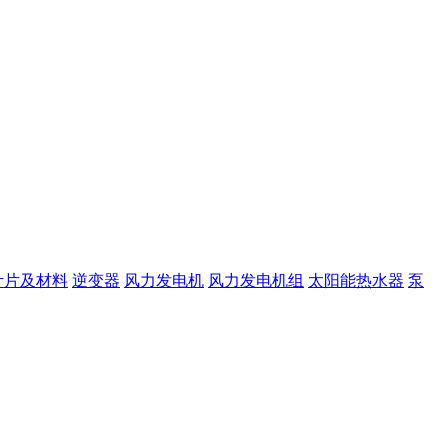
叶片及材料
逆变器
风力发电机
风力发电机组
太阳能热水器
泵