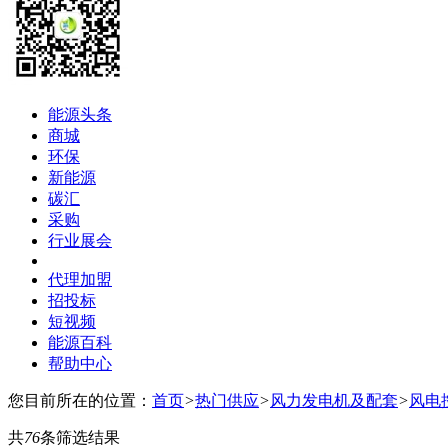
能源头条
商城
环保
新能源
碳汇
采购
行业展会
代理加盟
招投标
短视频
能源百科
帮助中心
您目前所在的位置：
首页
>
热门供应
>
风力发电机及配套
>
风电
共
76
条筛选结果