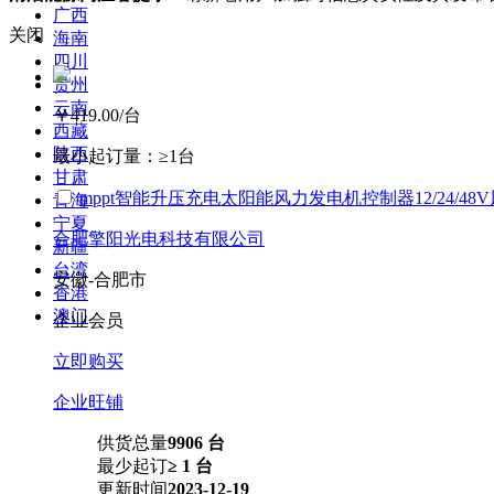
广西
关闭
海南
四川
贵州
云南
￥419.00
/台
西藏
陕西
最小起订量：
≥1台
甘肃
mppt智能升压充电太阳能风力发电机控制器12/24/4
青海
宁夏
合肥擎阳光电科技有限公司
新疆
台湾
安徽-合肥市
香港
澳门
企业会员
立即购买
企业旺铺
供货总量
9906 台
最少起订
≥ 1 台
更新时间
2023-12-19