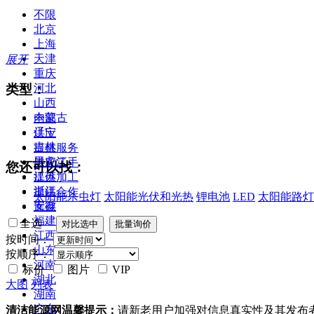
不限
北京
上海
天津
展开
重庆
类型：
河北
山西
内蒙古
全部
辽宁
供应
吉林
提供服务
黑龙江
供应二手
您还可以找：
江苏
提供加工
浙江
提供合作
太阳能杀虫灯
太阳能光伏和光热
锂电池
LED
太阳能路灯
安徽
库存
福建
全选
江西
按时间：
山东
按顺序：
河南
标价
图片
VIP
湖北
大图
列表
湖南
广东
清洁能源网温馨提示：
请新老用户加强对信息真实性及其发布