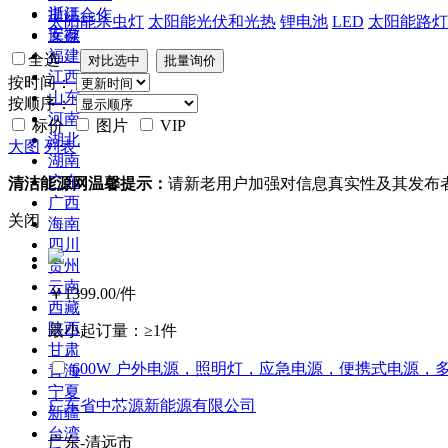
浙江
提供合作
太阳能杀虫灯
太阳能光伏和光热
锂电池
LED
太阳能路灯
安徽
库存
福建
全选
江西
按时间：
山东
按顺序：
河南
标价
图片
VIP
湖北
大图
列表
湖南
广东
清洁能源网温馨提示：
请新老用户加强对信息真实性及其发布
广西
关闭
海南
四川
贵州
云南
￥1399.00
/件
西藏
陕西
最小起订量：
≥1件
甘肃
600W 户外电源，照明灯，应急电源，便携式电源，
青海
宁夏
广东省中芯源新能源有限公司
新疆
台湾
广东-清远市