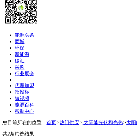
能源头条
商城
环保
新能源
碳汇
采购
行业展会
代理加盟
招投标
短视频
能源百科
帮助中心
您目前所在的位置：
首页
>
热门供应
>
太阳能光伏和光热
>
太阳
共
2
条筛选结果