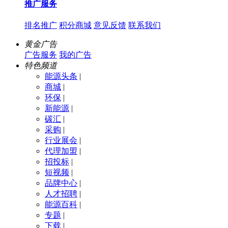
推广服务
排名推广
积分商城
意见反馈
联系我们
黄金广告
广告服务
我的广告
特色频道
能源头条
|
商城
|
环保
|
新能源
|
碳汇
|
采购
|
行业展会
|
代理加盟
|
招投标
|
短视频
|
品牌中心
|
人才招聘
|
能源百科
|
专题
|
下载
|