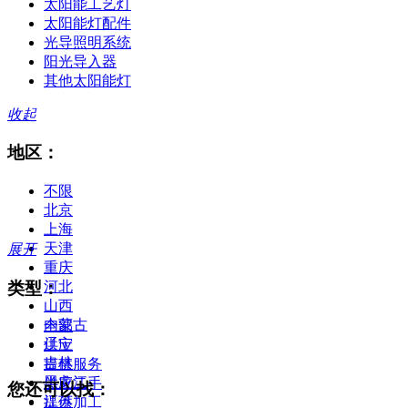
太阳能工艺灯
太阳能灯配件
光导照明系统
阳光导入器
其他太阳能灯
收起
地区：
不限
北京
上海
天津
展开
重庆
类型：
河北
山西
内蒙古
全部
辽宁
供应
吉林
提供服务
黑龙江
供应二手
您还可以找：
江苏
提供加工