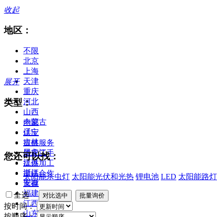
收起
地区：
不限
北京
上海
天津
展开
重庆
类型：
河北
山西
内蒙古
全部
辽宁
供应
吉林
提供服务
黑龙江
供应二手
您还可以找：
江苏
提供加工
浙江
提供合作
太阳能杀虫灯
太阳能光伏和光热
锂电池
LED
太阳能路灯
安徽
库存
福建
全选
江西
按时间：
山东
按顺序：