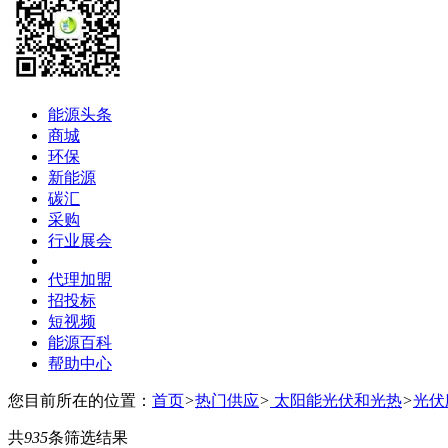
能源头条
商城
环保
新能源
碳汇
采购
行业展会
代理加盟
招投标
短视频
能源百科
帮助中心
您目前所在的位置：
首页
>
热门供应
>
太阳能光伏和光热
>
光伏
共
935
条筛选结果