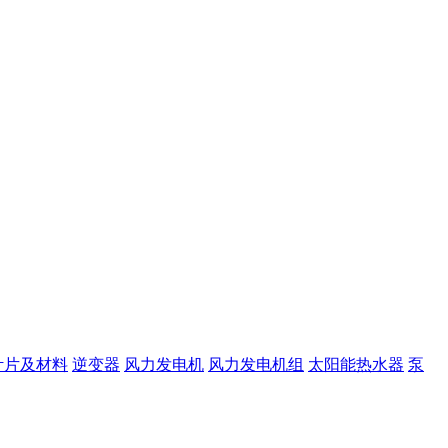
叶片及材料
逆变器
风力发电机
风力发电机组
太阳能热水器
泵