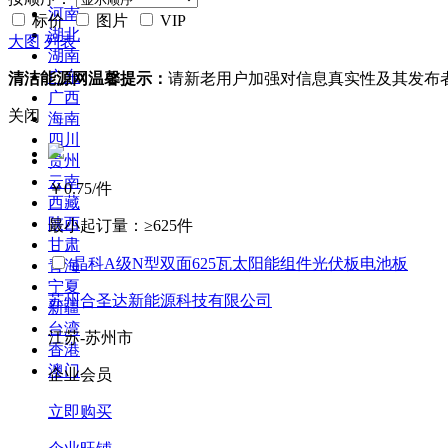
河南
标价
图片
VIP
湖北
大图
列表
湖南
广东
清洁能源网温馨提示：
请新老用户加强对信息真实性及其发布
广西
关闭
海南
四川
贵州
云南
￥0.75
/件
西藏
陕西
最小起订量：
≥625件
甘肃
晶科A级N型双面625瓦太阳能组件光伏板电池板
青海
宁夏
苏州合圣达新能源科技有限公司
新疆
台湾
江苏-苏州市
香港
澳门
企业会员
立即购买