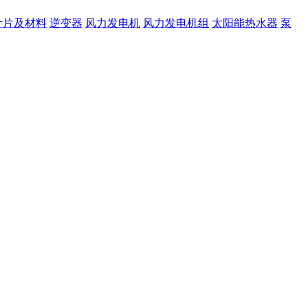
叶片及材料
逆变器
风力发电机
风力发电机组
太阳能热水器
泵