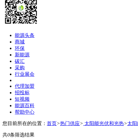
能源头条
商城
环保
新能源
碳汇
采购
行业展会
代理加盟
招投标
短视频
能源百科
帮助中心
您目前所在的位置：
首页
>
热门供应
>
太阳能光伏和光热
>
太阳
共
0
条筛选结果