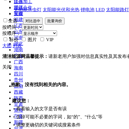
江苏
提供加工
浙江
提供合作
太阳能杀虫灯
太阳能光伏和光热
锂电池
LED
太阳能路灯
安徽
库存
福建
全选
江西
按时间：
山东
按顺序：
河南
标价
图片
VIP
湖北
大图
列表
湖南
广东
清洁能源网温馨提示：
请新老用户加强对信息真实性及其发布
广西
关闭
海南
四川
贵州
抱歉，没有找到相关的内容。
云南
西藏
陕西
建议您：
甘肃
• 看看输入的文字是否有误
青海
宁夏
• 去掉可能不必要的字词，如“的”、“什么”等
新疆
• 调整更确切的关键词或搜索条件
台湾