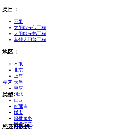
类目：
不限
太阳能光伏工程
太阳能光热工程
其他太阳能工程
地区：
不限
北京
上海
天津
展开
重庆
类型：
河北
山西
内蒙古
全部
辽宁
供应
吉林
提供服务
黑龙江
供应二手
您还可以找：