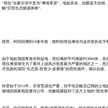
“塔拉”在蒙古语中意为“滩地草原”，地如其名，抬眼蓝天似
幅“巨型生态能源画卷”。
然而，时间回溯到10多年前，彼时的塔拉滩却与这诗意的名字
由于地处我国青海共和盆地，塔拉滩的平均海拔约3000米，
塔拉滩渐渐沦为了黄河上游风沙危害最为严重的地区之一，荒漠
济也因此深陷“生态差-投资少-发展慢”的恶性循环，难以自拔。
转变始于2011年。尽管荒漠化严重，但平坦且幅员辽阔的土
领域的国家电投黄河公司，也敏锐捕捉到了这片土地的“阳光潜