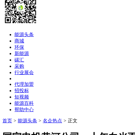
能源头条
商城
环保
新能源
碳汇
采购
行业展会
代理加盟
招投标
短视频
能源百科
帮助中心
首页
>
能源头条
>
名企热点
>
正文