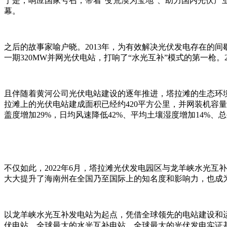
于是，响应国家号召，带着“变荒漠为宝地”、助力国内光伏
幕。
之后的故事家喻户晓。2013年，为有效解决光伏发电存在的
一期320MW并网光伏电站，打响了“水光互补”模式的第一枪。
且伴随着黄河公司光伏电站建设的逐年推进，塔拉滩的生态环境
拉滩上的光伏电站建成面积已经约420平方公里，并网装机容
盖度增加29%，日均风速降低42%、平均土壤湿度增加14%、总
不仅如此，2022年6月，塔拉滩光伏发电园区与龙羊峡水光互
大大提升了海南州在全国乃至国际上的知名度和影响力，也成
以龙羊峡水光互补发电站为起点，凭借全球领先的电站建设和
伏电站、全球最大的水光互补电站、全球最大的光伏发电实证基