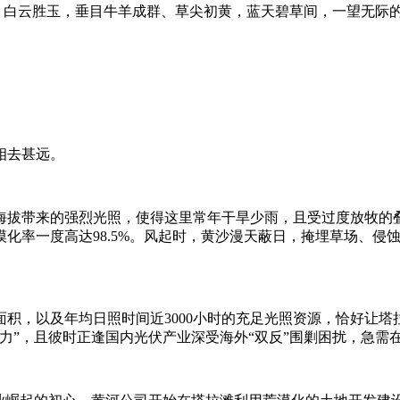
锦、白云胜玉，垂目牛羊成群、草尖初黄，蓝天碧草间，一望无际
相去甚远。
高海拔带来的强烈光照，使得这里常年干旱少雨，且受过度放牧
化率一度高达98.5%。风起时，黄沙漫天蔽日，掩埋草场、侵
地面积，以及年均日照时间近3000小时的充足光照资源，恰好让
力”，且彼时正逢国内光伏产业深受海外“双反”围剿困扰，急需