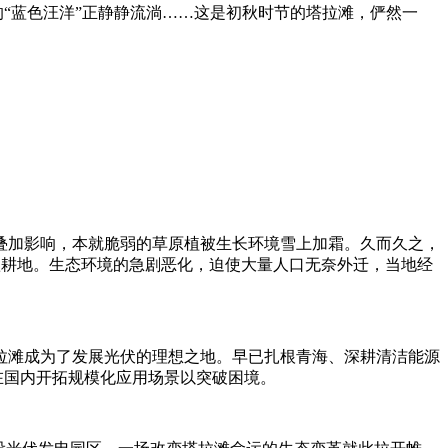
的“蓝色汪洋”正静静流淌……这是初秋时节的塔拉滩，俨然一
的叠加影响，本就脆弱的草原植被生长环境雪上加霜。久而久之，
蚀耕地。生态环境的急剧恶化，迫使大量人口无奈外迁，当地经
塔拉滩成为了发展光伏的理想之地。早已扎根青海、深耕清洁能源
在国内开拓规模化应用场景以突破困境。