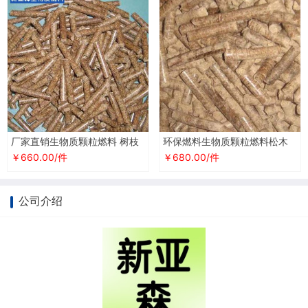
厂家直销生物质颗粒燃料 树枝
环保燃料生物质颗粒燃料松木
生物质燃烧颗粒 生物质颗粒燃
木屑颗粒能源节能厂家直供FSC
￥660.00/件
￥680.00/件
料
认证
公司介绍