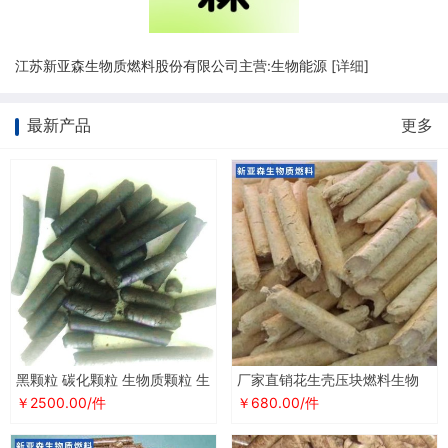
江苏新亚森生物质燃料股份有限公司主营:生物能源 [
详细
]
最新产品
更多
黑颗粒 碳化颗粒 生物质颗粒 生
厂家直销花生壳压块燃料生物
物质碳化颗粒 燃料 厂家直销
颗粒秸秆煤 生物质颗粒燃料
￥2500.00/件
￥680.00/件