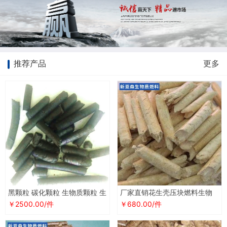
推荐产品
更多
黑颗粒 碳化颗粒 生物质颗粒 生
厂家直销花生壳压块燃料生物
物质碳化颗粒 燃料 厂家直销
颗粒秸秆煤 生物质颗粒燃料
￥2500.00/件
￥680.00/件