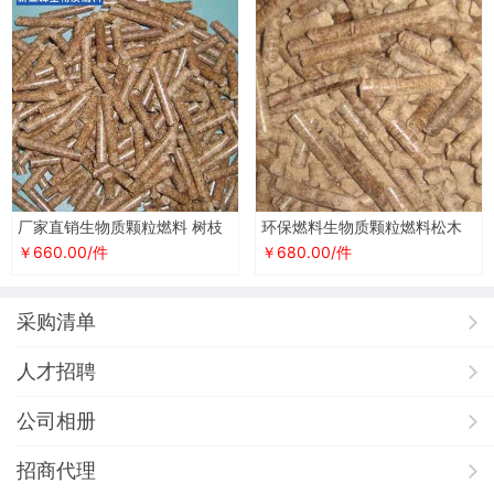
厂家直销生物质颗粒燃料 树枝
环保燃料生物质颗粒燃料松木
生物质燃烧颗粒 生物质颗粒燃
木屑颗粒能源节能厂家直供FSC
￥660.00/件
￥680.00/件
料
认证
采购清单
人才招聘
公司相册
招商代理