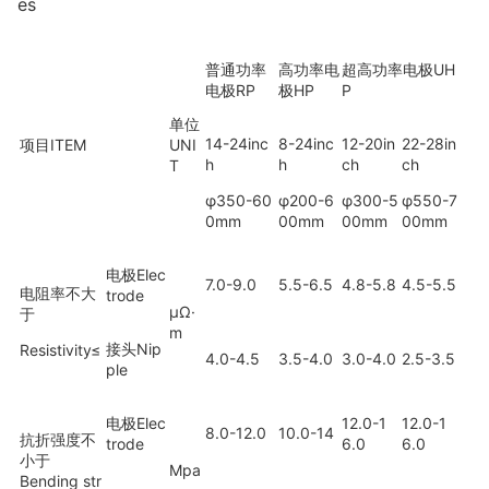
es
普通功率
高功率电
超高功率电极UH
电极RP
极HP
P
单位
14-24inc
8-24inc
12-20in
22-28in
项目ITEM
UNI
h
h
ch
ch
T
φ350-60
φ200-6
φ300-5
φ550-7
0mm
00mm
00mm
00mm
电极Elec
7.0-9.0
5.5-6.5
4.8-5.8
4.5-5.5
电阻率不大
trode
μΩ·
于
m
接头Nip
Resistivity
≤
4.0-4.5
3.5-4.0
3.0-4.0
2.5-3.5
ple
电极Elec
12.0-1
12.0-1
8.0-12.0
10.0-14
抗折强度不
trode
6.0
6.0
小于
Mpa
Bending str