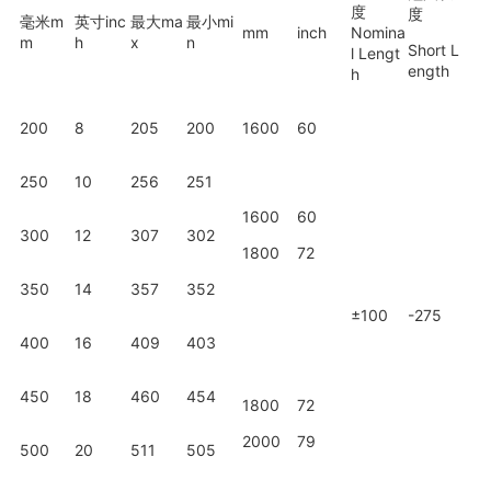
度
度
毫米m
英寸inc
最大ma
最小mi
mm
inch
Nomina
m
h
x
n
Short L
l Lengt
ength
h
200
8
205
200
1600
60
250
10
256
251
1600
60
300
12
307
302
1800
72
350
14
357
352
±100
-275
400
16
409
403
450
18
460
454
1800
72
2000
79
500
20
511
505