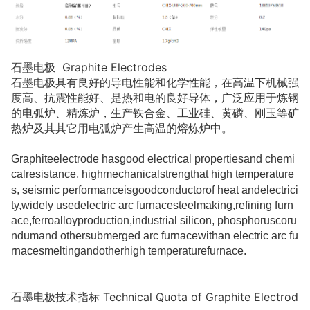
石墨电极 Graphite Electrodes
石墨电极具有良好的导电性能和化学性能，在高温下机械强
度高、抗震性能好、是热和电的良好导体，广泛应用于炼钢
的电弧炉、精炼炉，生产铁合金、工业硅、黄磷、刚玉等矿
热炉及其其它用电弧炉产生高温的熔炼炉中。
Graphiteelectrode hasgood electrical propertiesand chemi
calresistance, highmechanicalstrengthat high temperature
s, seismic performanceisgoodco
nductorof heat andelectrici
ty,widely usedelectric arc furnacesteelmaking,refining furn
ace,ferroalloyproduction,industrial silicon, phosphoruscoru
ndumand othersubmerged arc furnacewithan electric arc fu
rnacesmeltingandotherhigh temperaturefurnace.
石墨电极技术指标 Technical Quota of Graphite Electrod