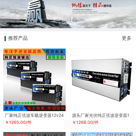
推荐产品
更多
厂家纯正弦波车载逆变器12v24
源头厂家光伏纯正弦波逆变器1
v48v60V72转220v大功率太阳
2v24v48V60v72伏转220v太
￥1265.00/件
￥1268.00/件
能转换器
阳能转换器