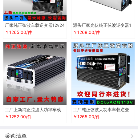
厂家纯正弦波车载逆变器12v24
源头厂家光伏纯正弦波逆变器1
v48v60V72转220v大功率太阳
2v24v48V60v72伏转220v太
￥1265.00/件
￥1268.00/件
能转换器
阳能转换器
工厂上新纯正弦波大功率车载
工厂纯正弦波大功率车载逆变
逆变器12v24V48转220v电瓶
器定制12v24V转110v240v太
￥1252.00/件
￥1265.00/件
电源转换器
阳能转换器
采购清单