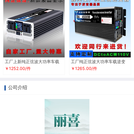
工厂上新纯正弦波大功率车载
工厂纯正弦波大功率车载逆变
逆变器12v24V48转220v电瓶
器定制12v24V转110v240v太
￥1252.00/件
￥1265.00/件
电源转换器
阳能转换器
公司介绍